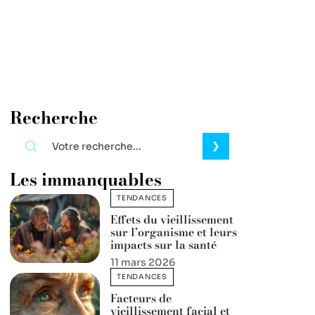
Recherche
Les immanquables
TENDANCES
Effets du vieillissement
sur l’organisme et leurs
impacts sur la santé
11 mars 2026
TENDANCES
Facteurs de
vieillissement facial et