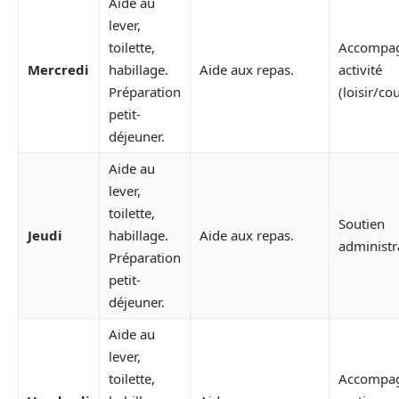
Aide au
lever,
toilette,
Accompa
Mercredi
habillage.
Aide aux repas.
activité
Préparation
(loisir/co
petit-
déjeuner.
Aide au
lever,
toilette,
Soutien
Jeudi
habillage.
Aide aux repas.
administra
Préparation
petit-
déjeuner.
Aide au
lever,
toilette,
Accompa