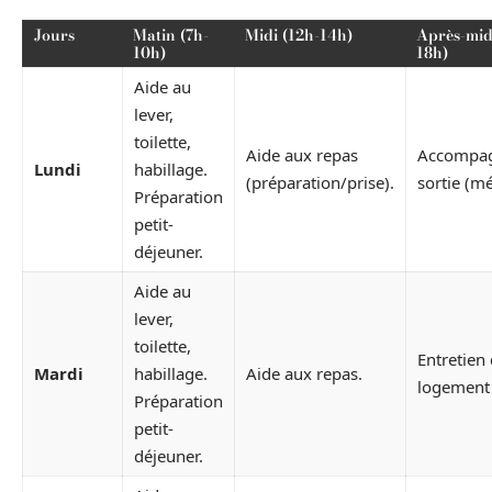
Jours
Matin (7h-
Midi (12h-14h)
Après-mid
10h)
18h)
Aide au
lever,
toilette,
Aide aux repas
Accompa
Lundi
habillage.
(préparation/prise).
sortie (m
Préparation
petit-
déjeuner.
Aide au
lever,
toilette,
Entretien
Mardi
habillage.
Aide aux repas.
logement 
Préparation
petit-
déjeuner.