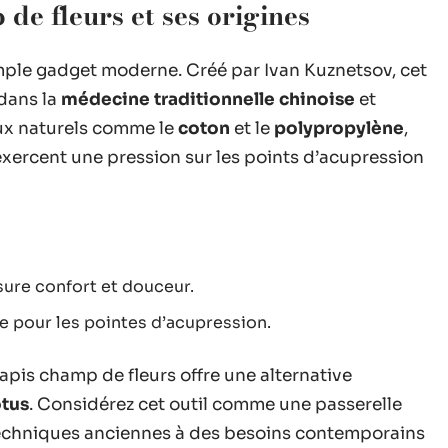
de fleurs et ses origines
mple gadget moderne. Créé par Ivan Kuznetsov, cet
 dans la
médecine traditionnelle chinoise
et
aux naturels comme le
coton
et le
polypropylène
,
exercent une pression sur les points d’acupression
assure confort et douceur.
le pour les pointes d’acupression.
tapis champ de fleurs offre une alternative
otus
. Considérez cet outil comme une passerelle
s techniques anciennes à des besoins contemporains