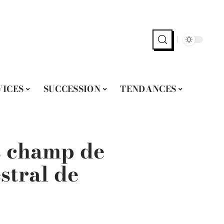
VICES
SUCCESSION
TENDANCES
s champ de
estral de