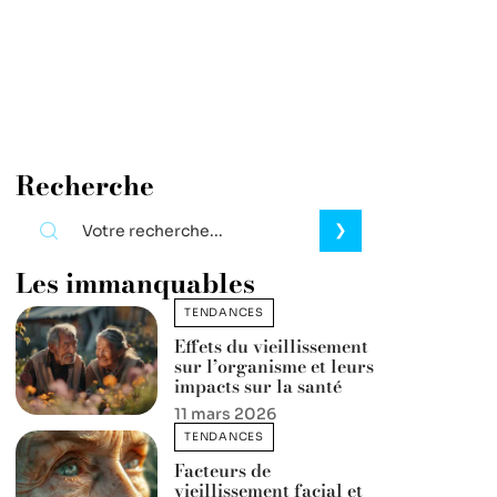
Recherche
Les immanquables
TENDANCES
Effets du vieillissement
sur l’organisme et leurs
impacts sur la santé
11 mars 2026
TENDANCES
Facteurs de
vieillissement facial et