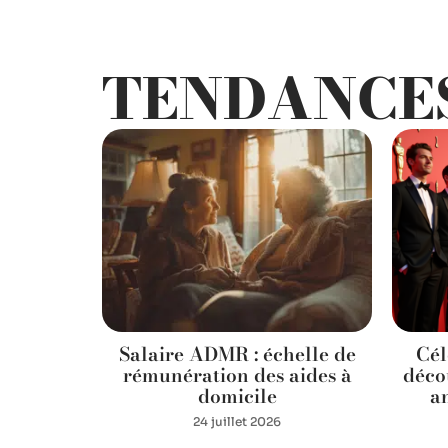
TENDANCE
tion : de
Salaire ADMR : échelle de
Cél
économies
rémunération des aides à
décou
domicile
a
24 juillet 2026