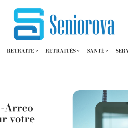
RETRAITE
RETRAITÉS
SANTÉ
SER
RETRAITE
c-Arrco
Calcul de p
ur votre
en 2026 : ce