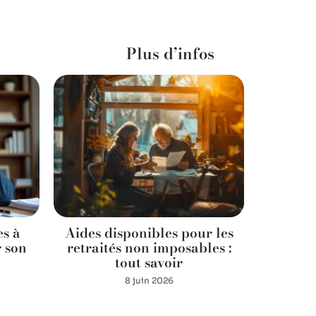
Plus d’infos
es à
Aides disponibles pour les
Don
r son
retraités non imposables :
tran
tout savoir
8 juin 2026