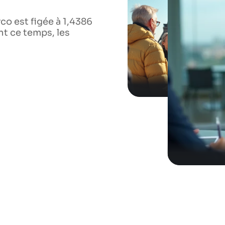
dernières r
co est figée à 1,4386
La pension de réversio
t ce temps, les
de la retraite de base
masque
…
EN SAVOIR PLUS