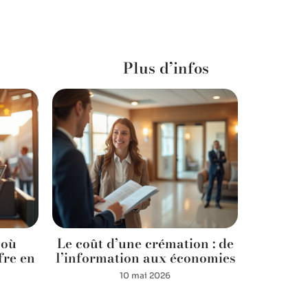
Plus d’infos
 où
Le coût d’une crémation : de
Salair
fre en
l’information aux économies
rémuné
10 mai 2026