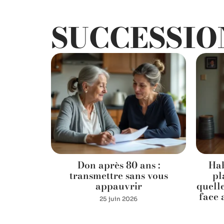
SUCCESSIO
pour les
Don après 80 ans :
Hab
sables :
transmettre sans vous
pl
appauvrir
quell
face 
25 juin 2026