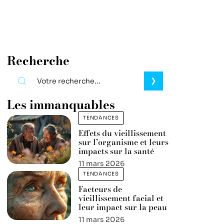
Recherche
Les immanquables
TENDANCES
Effets du vieillissement
sur l’organisme et leurs
impacts sur la santé
11 mars 2026
TENDANCES
Facteurs de
vieillissement facial et
leur impact sur la peau
11 mars 2026