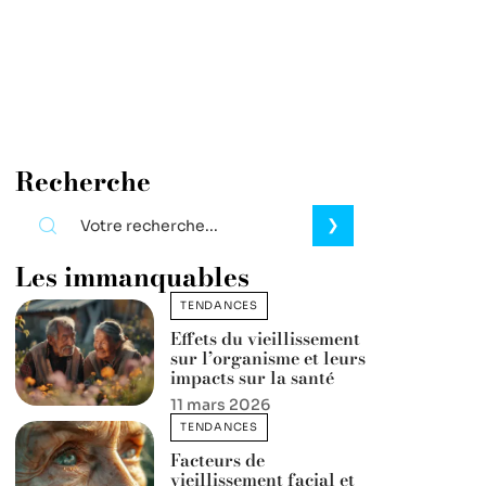
Recherche
Les immanquables
TENDANCES
Effets du vieillissement
sur l’organisme et leurs
impacts sur la santé
11 mars 2026
TENDANCES
Facteurs de
vieillissement facial et